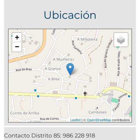
Ubicación
+
−
Leaflet
| ©
OpenStreetMap
contributors
Contacto Distrito 85:
986 228 918