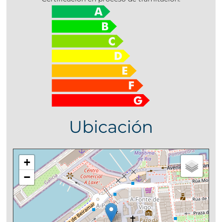
Ubicación
+
−