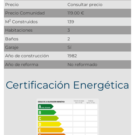
Precio
Consultar precio
Precio Comunidad
119.00 €
2
M
Construídos
139
Habitaciones
3
Baños
2
Garaje
Sí
Año de construcción
1982
Año de reforma
No reformado
Certificación Energética