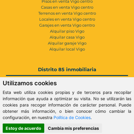
Pisos en venta Vigo centro
Casas en venta Vigo centro
Terrenos en venta Vigo centro
Locales en venta Vigo centro
Garajes en venta Vigo centro
Alquilar piso Vigo
Alquilar casa Vigo
Alquilar garaje Vigo
Alquilar local Vigo
Distrito 85 inmobiliaria
Utilizamos cookies
Servicios Inmobiliarios
Vender inmueble
Esta web utiliza cookies propias y de terceros para recopilar
Tasación vivienda gratis
información que ayuda a optimizar su visita. No se utilizarán las
Certificado energético
cookies para recoger información de carácter personal. Puede
Inversión inmobiliaria
obtener más información, o bien conocer cómo cambiar la
Contacto y localización
configuración, en nuestra
Política de Cookies
.
Conócemos mejor
Blog Inmobiliaria Vigo
Estoy de acuerdo
Cambia mis preferencias