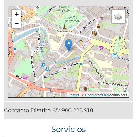
+
−
Leaflet
| ©
OpenStreetMap
contributors
Contacto Distrito 85:
986 228 918
Servicios