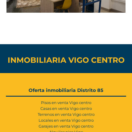
INMOBILIARIA VIGO CENTRO
Oferta inmobiliaria Distrito 85
Pisos en venta Vigo centro
Casas en venta Vigo centro
Terrenos en venta Vigo centro
Locales en venta Vigo centro
Garajes en venta Vigo centro
Alquilar piso Vigo